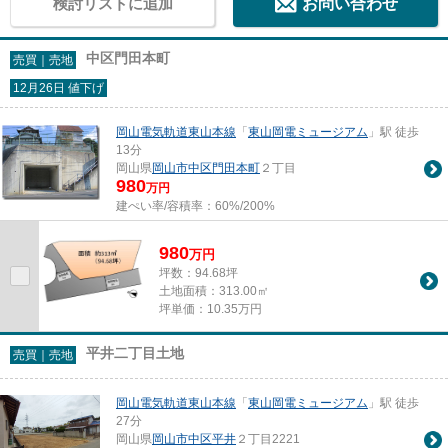
検討リストに追加
お問い合わせ
中区門田本町
売買｜売地
12月26日 値下げ
岡山電気軌道東山本線
「
東山岡電ミュージアム
」駅 徒歩
13分
岡山県
岡山市中区
門田本町
２丁目
980
万円
建ぺい率/容積率：
60%/200%
980
万
円
坪数：94.68坪
土地面積：313.00㎡
坪単価：10.35万円
平井二丁目土地
売買｜売地
岡山電気軌道東山本線
「
東山岡電ミュージアム
」駅 徒歩
27分
岡山県
岡山市中区
平井
２丁目2221