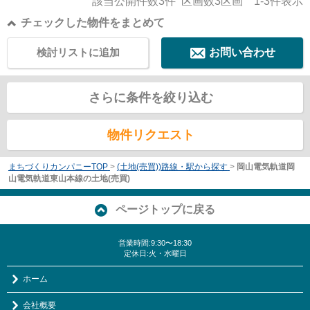
該当公開件数
3
件 区画数
3
区画
1-3
件表示
チェックした物件をまとめて
検討リストに追加
お問い合わせ
さらに条件を絞り込む
物件リクエスト
まちづくりカンパニーTOP
>
(土地(売買))路線・駅から探す
>
岡山電気軌道岡
山電気軌道東山本線の土地(売買)
ページトップに戻る
営業時間:9:30〜18:30
定休日:火・水曜日
ホーム
会社概要