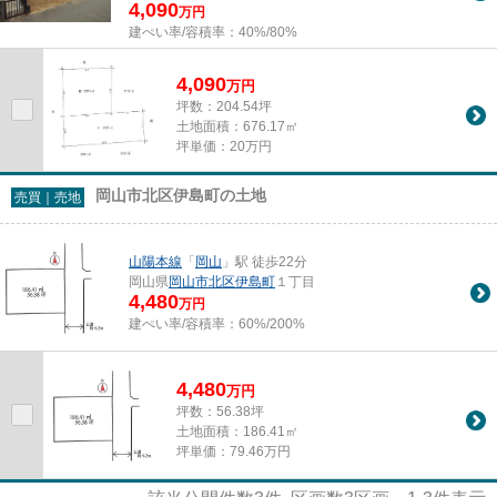
4,090
万円
建ぺい率/容積率：
40%/80%
4,090
万
円
坪数：204.54坪
土地面積：676.17㎡
坪単価：20万円
岡山市北区伊島町の土地
売買｜売地
山陽本線
「
岡山
」駅 徒歩22分
岡山県
岡山市北区
伊島町
１丁目
4,480
万円
建ぺい率/容積率：
60%/200%
4,480
万
円
坪数：56.38坪
土地面積：186.41㎡
坪単価：79.46万円