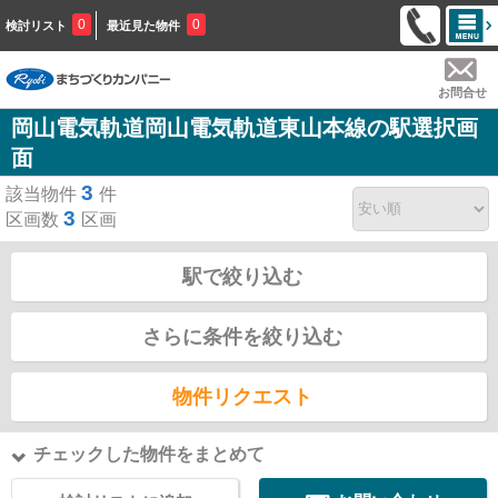
0
0
検討リスト
最近見た物件
お問合せ
岡山電気軌道岡山電気軌道東山本線の駅選択画
面
3
該当物件
件
3
区画数
区画
駅で絞り込む
さらに条件を絞り込む
物件リクエスト
チェックした物件をまとめて