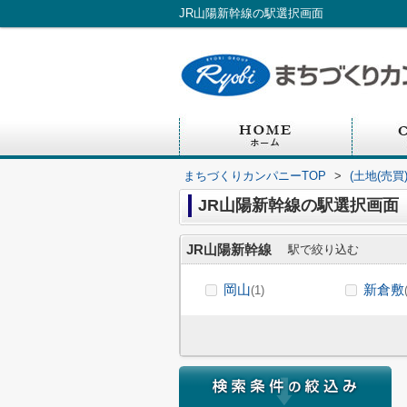
JR山陽新幹線の駅選択画面
まちづくりカンパニーTOP
>
(土地(売
JR山陽新幹線の駅選択画面
JR山陽新幹線
駅で絞り込む
岡山
新倉敷
(1)