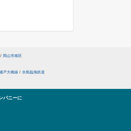
/
岡山市南区
瀬戸大橋線
/
水島臨海鉄道
ンパニーに