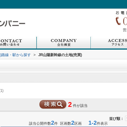
営
買))路線・駅から探す
>
JR山陽新幹線の土地(売買)
(1)
2
件が該当
並び順：
2
2
1-2
該当公開件数
件 区画数
区画
件表示