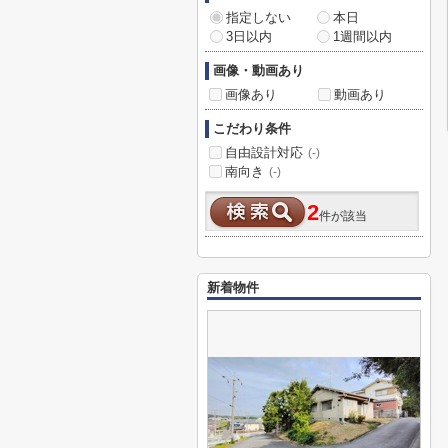
指定しない
本日
3日以内
1週間以内
画像・動画あり
画像あり
動画あり
こだわり条件
自由設計対応
(-)
南向き
(-)
2
件が該当
新着物件