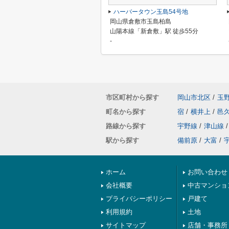
ハーバータウン玉島54号地
岡山県倉敷市玉島柏島
山陽本線「新倉敷」駅 徒歩55分
-
市区町村から探す
岡山市北区
/
玉
町名から探す
宿
/
横井上
/
邑
路線から探す
宇野線
/
津山線
/
駅から探す
備前原
/
大富
/
ホーム
お問い合わせ
会社概要
中古マンショ
プライバシーポリシー
戸建て
利用規約
土地
サイトマップ
店舗・事務所