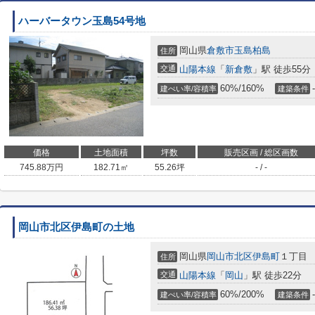
ハーバータウン玉島54号地
岡山県
倉敷市
玉島柏島
住所
交通
山陽本線
「
新倉敷
」駅 徒歩55分
60%/160%
-
建ぺい率/容積率
建築条件
価格
土地面積
坪数
販売区画 / 総区画数
745.88
万円
182.71㎡
55.26坪
- / -
岡山市北区伊島町の土地
岡山県
岡山市北区
伊島町
１丁目
住所
交通
山陽本線
「
岡山
」駅 徒歩22分
60%/200%
-
建ぺい率/容積率
建築条件