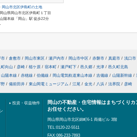
岡山市北区伊島町の土地
岡山県岡山市北区伊島町１丁目
山陽本線「岡山」駅 徒歩22分
-
野市
/
倉敷市
/
岡山市東区
/
瀬戸内市
/
岡山市中区
/
赤磐市
/
真庭市
/
浅口市
久町向山
/
彦崎
/
槌ケ原
/
宿本町
/
瀬戸町下
/
邑久郷
/
光津
/
邑久町北島
山陽本線
/
赤穂線
/
伯備線
/
岡山電気軌道東山本線
/
吉備線
/
山陽新幹線
/
宇野
/
備前田井
/
東山岡電ミュージアム
/
江尾
/
金光
/
八浜
/
法界院
/
彦崎
岡山の不動産・住宅情報はまちづくりカ
投資・収益物件
お任せください。
ン
岡山県岡山市北区錦町6-1 両備ビル 3階
TEL:0120-22-5511
FAX:086-233-7893