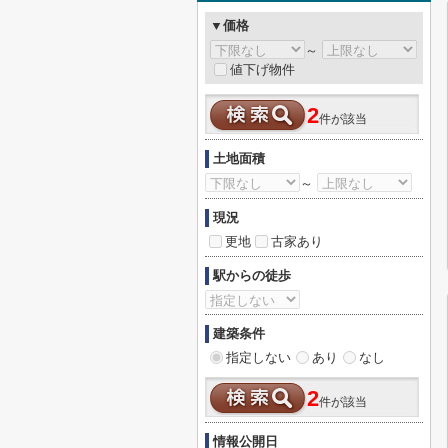
▼価格
～
値下げ物件
2
件が該当
土地面積
～
現況
更地
古家あり
駅からの徒歩
建築条件
指定しない
あり
なし
2
件が該当
情報公開日