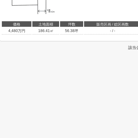
価格
土地面積
坪数
販売区画 / 総区画数
4,480
万円
186.41㎡
56.38坪
- / -
該当