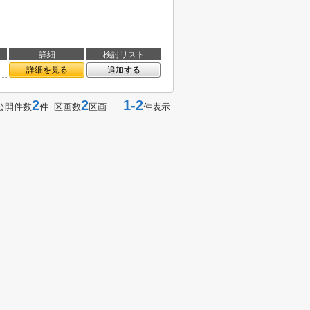
詳細
検討リスト
詳細を見る
追加する
2
2
1-2
公開件数
件 区画数
区画
件表示