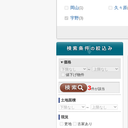
岡山
久々原
(1)
宇野
(3)
▼価格
～
値下げ物件
3
件が該当
土地面積
～
現況
更地
古家あり