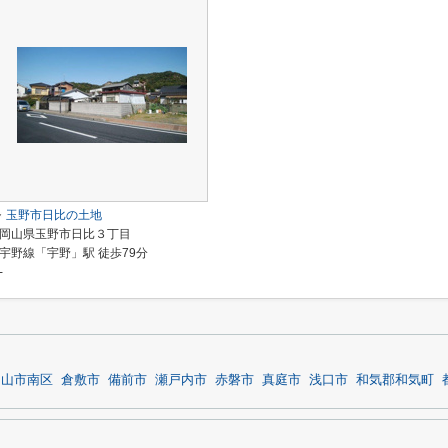
玉野市日比の土地
岡山県玉野市日比３丁目
宇野線「宇野」駅 徒歩79分
-
岡山市南区
倉敷市
備前市
瀬戸内市
赤磐市
真庭市
浅口市
和気郡和気町