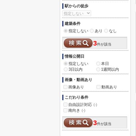
駅からの徒歩
建築条件
指定しない
あり
なし
3
件が該当
情報公開日
指定しない
本日
3日以内
1週間以内
画像・動画あり
画像あり
動画あり
こだわり条件
自由設計対応
(-)
南向き
(-)
3
件が該当