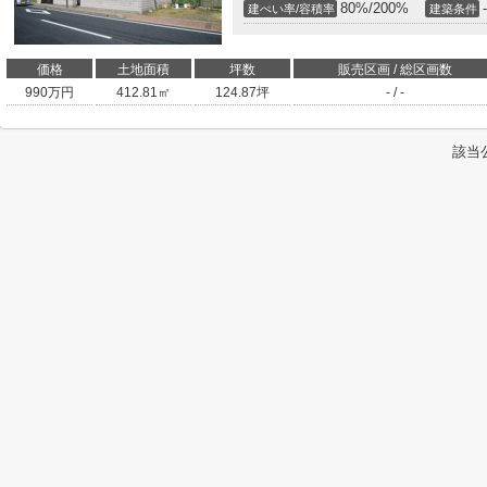
80%/200%
-
建ぺい率/容積率
建築条件
価格
土地面積
坪数
販売区画 / 総区画数
990
万円
412.81㎡
124.87坪
- / -
該当