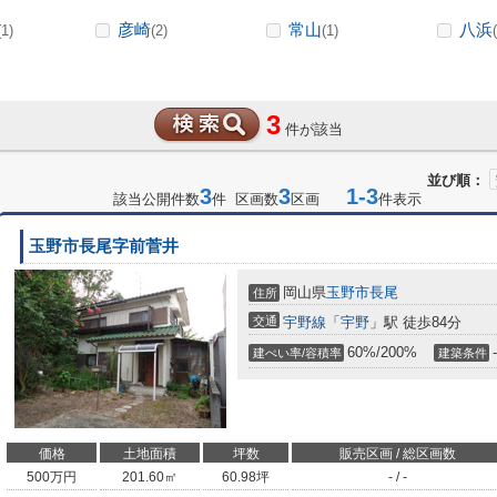
彦崎
常山
八浜
(1)
(2)
(1)
3
件が該当
並び順：
3
3
1-3
該当公開件数
件 区画数
区画
件表示
玉野市長尾字前菅井
岡山県
玉野市
長尾
住所
交通
宇野線
「
宇野
」駅 徒歩84分
60%/200%
-
建ぺい率/容積率
建築条件
価格
土地面積
坪数
販売区画 / 総区画数
500
万円
201.60㎡
60.98坪
- / -