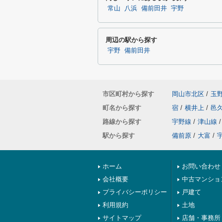
常山
八浜
備前田井
宇野
周辺の駅から探す
宇野
備前田井
市区町村から探す
岡山市北区
/
玉
町名から探す
宿
/
横井上
/
邑
路線から探す
宇野線
/
津山線
/
駅から探す
備前原
/
大富
/
ホーム
お問い合わせ
会社概要
中古マンショ
プライバシーポリシー
戸建て
利用規約
土地
サイトマップ
店舗・事務所