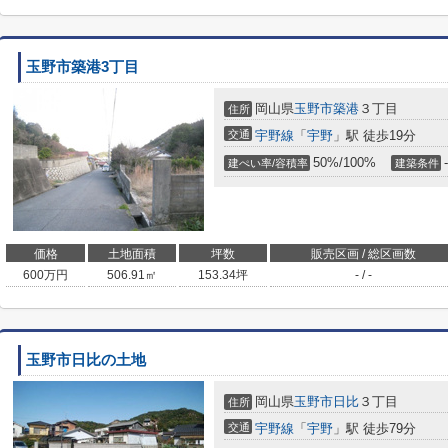
玉野市築港3丁目
岡山県
玉野市
築港
３丁目
住所
交通
宇野線
「
宇野
」駅 徒歩19分
50%/100%
-
建ぺい率/容積率
建築条件
価格
土地面積
坪数
販売区画 / 総区画数
600
万円
506.91㎡
153.34坪
- / -
玉野市日比の土地
岡山県
玉野市
日比
３丁目
住所
交通
宇野線
「
宇野
」駅 徒歩79分