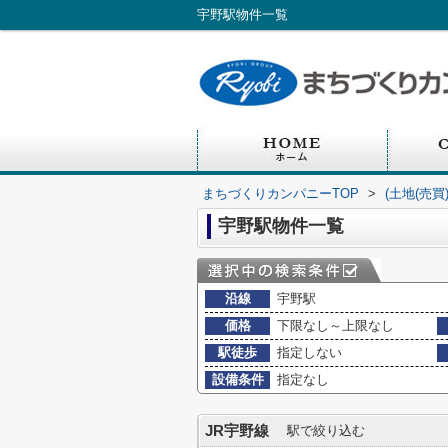
宇野駅物件一覧
まちづくりカンパニーTOP
>
(土地(売
宇野駅物件一覧
沿線
宇野駅
価格
下限なし～上限なし
駅徒歩
指定しない
設備条件
指定なし
JR宇野線
駅で絞り込む