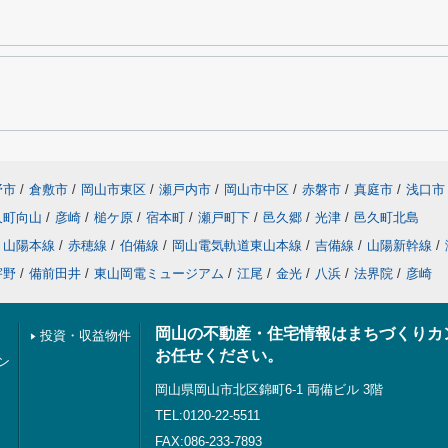
野市
/
倉敷市
/
岡山市東区
/
瀬戸内市
/
岡山市中区
/
赤磐市
/
真庭市
/
浅口市
久町向山
/
彦崎
/
槌ケ原
/
宿本町
/
瀬戸町下
/
邑久郷
/
光津
/
邑久町北島
山陽本線
/
赤穂線
/
伯備線
/
岡山電気軌道東山本線
/
吉備線
/
山陽新幹線
/
宇野
/
備前田井
/
東山岡電ミュージアム
/
江尾
/
金光
/
八浜
/
法界院
/
彦崎
岡山の不動産・住宅情報はまちづくりカ
投資・収益物件
お任せください。
ン
岡山県岡山市北区錦町6-1 両備ビル 3階
TEL:0120-22-5511
FAX:086-233-7893