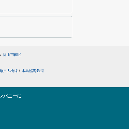
/
岡山市南区
瀬戸大橋線
/
水島臨海鉄道
ンパニーに