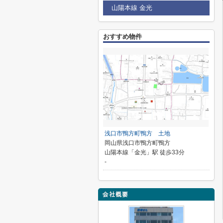
山陽本線 金光
おすすめ物件
浅口市鴨方町鴨方 土地
岡山県浅口市鴨方町鴨方
山陽本線「金光」駅 徒歩33分
-