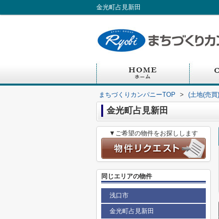
金光町占見新田
まちづくりカンパニーTOP
>
(土地(売買
金光町占見新田
▼ご希望の物件をお探しします
同じエリアの物件
浅口市
金光町占見新田