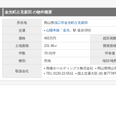
金光町占見新田
の物件概要
所在地
岡山県
浅口市
金光町占見新田
山陽本線
「
金光
」駅 徒歩18分
交通
価格
455万円
総区画
土地面積
231.46㎡
開発面
坪数
70.01坪
坪単価
種別
売地
地目/地
両備ホールディングス株式会社
岡山県岡山市
取扱会社
TEL:0120-22-5511
国土交通大臣 (4) 第7778