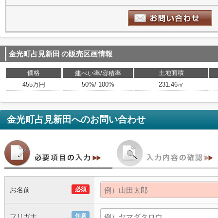
金光町占見新田
の販売区画情報
価格
土地面積
建ぺい率/容積率
455万円
50%/ 100%
231.46㎡
金光町占見新田
へのお問い合わせ
お名前
必須
フリガナ
任意