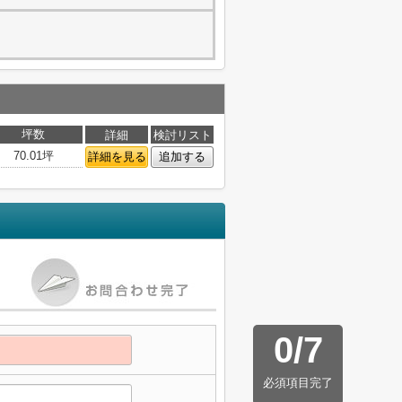
坪数
詳細
検討リスト
70.01坪
詳細を見る
追加する
0
/
7
必須項目完了