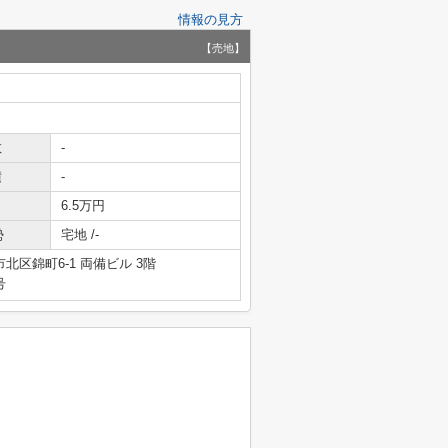
情報の見方
【売地】
数
-
積
-
6.5万円
勢
宅地 /-
北区錦町6-1 両備ビル 3階
号