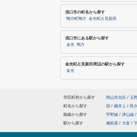
浅口市の町名から探す
鴨方町鴨方
金光町占見新田
浅口市にある駅から探す
金光
鴨方
金光町占見新田周辺の駅から探す
金光
市区町村から探す
岡山市北区
/
玉
町名から探す
宿
/
横井上
/
邑
路線から探す
宇野線
/
津山線
/
駅から探す
備前原
/
大富
/