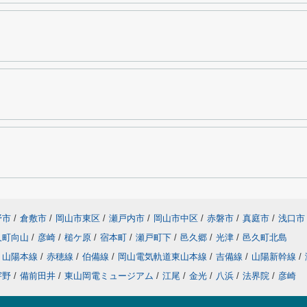
野市
/
倉敷市
/
岡山市東区
/
瀬戸内市
/
岡山市中区
/
赤磐市
/
真庭市
/
浅口市
久町向山
/
彦崎
/
槌ケ原
/
宿本町
/
瀬戸町下
/
邑久郷
/
光津
/
邑久町北島
山陽本線
/
赤穂線
/
伯備線
/
岡山電気軌道東山本線
/
吉備線
/
山陽新幹線
/
宇野
/
備前田井
/
東山岡電ミュージアム
/
江尾
/
金光
/
八浜
/
法界院
/
彦崎