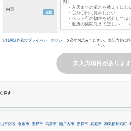
内容
任意
※
利用規約
及び
プライバシーポリシー
を必ずお読みください。左記内容に同
さい。
未入力項目がありま
ら探す
岡山市南区
倉敷市
玉野市
備前市
瀬戸内市
赤磐市
真庭市
和気郡和気町