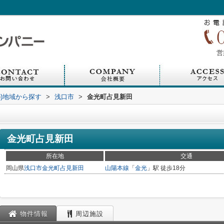
営
))地域から探す
>
浅口市
>
金光町占見新田
金光町占見新田
所在地
交通
岡山県
浅口市
金光町占見新田
山陽本線
「
金光
」駅 徒歩18分
物件情報
周辺施設