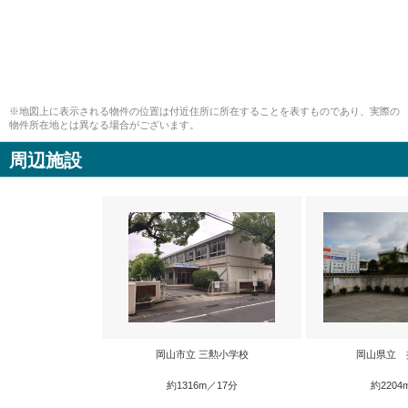
※地図上に表示される物件の位置は付近住所に所在することを表すものであり、実際の
物件所在地とは異なる場合がございます。
周辺施設
岡山市立 三勲小学校
岡山県立 
約1316m／17分
約2204