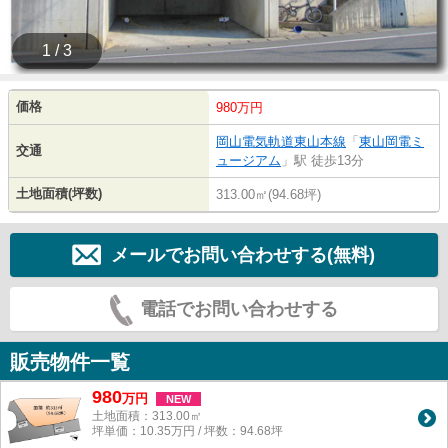
1 / 3
価格
980万円
岡山電気軌道東山本線
「
東山岡電ミ
交通
ュージアム
」駅 徒歩13分
土地面積(坪数)
313.00㎡(94.68坪)
メールでお問い合わせする(無料)
電話でお問い合わせする
販売物件一覧
980
万
円
NEW
土地面積：313.00㎡
坪単価：10.35万円 / 坪数：94.68坪