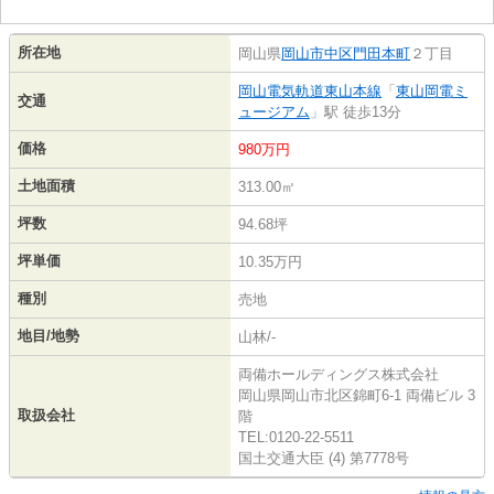
所在地
岡山県
岡山市中区
門田本町
２丁目
岡山電気軌道東山本線
「
東山岡電ミ
交通
ュージアム
」駅 徒歩13分
価格
980万円
土地面積
313.00㎡
坪数
94.68坪
坪単価
10.35万円
種別
売地
地目/地勢
山林/-
両備ホールディングス株式会社
岡山県岡山市北区錦町6-1 両備ビル 3
取扱会社
階
TEL:0120-22-5511
国土交通大臣 (4) 第7778号