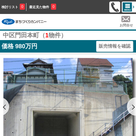
0
0
検討リスト
最近見た物件
お問合せ
中区門田本町（
1
物件）
価格
980万円
販売情報を確認