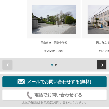
岡山市立 岡北中学校
岡山市立 
約2324m／30分
約2494
前
メールでお問い合わせする(無料)
電話でお問い合わせする
現況の確認はお気軽にお問い合わせください。