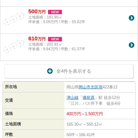
500
万
円
NEW
土地面積：181.90㎡
坪単価：9.09万円 / 坪数：55.02坪
610
万
円
NEW
土地面積：202.91㎡
坪単価：9.94万円 / 坪数：61.37坪
全4件を表示する
所在地
岡山県
岡山市北区
宿
422番12
津山線
「
備前原
」駅 徒歩12分
交通
「江川」バス停下車 徒歩4分
価格
400万円～1,500万円
土地面積
165.30㎡～550.12㎡
坪数
50坪～166.41坪