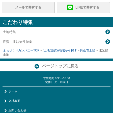
メールで共有する
LINEで共有する
こだわり特集
土地特集
投資・収益物件特集
まちづくりカンパニーTOP
>
(土地(売買))地域から探す
>
岡山市北区
>
北区宿
土地
ページトップに戻る
営業時間:9:30〜18:30
定休日:火・水曜日
ホーム
会社概要
お問い合わせ