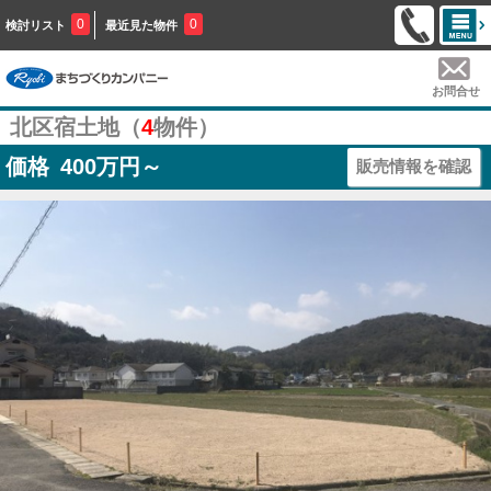
0
0
検討リスト
最近見た物件
お問合せ
北区宿土地（
4
物件）
価格
400
万円～
販売情報を確認