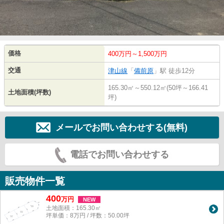
価格
400万円～1,500万円
交通
津山線
「
備前原
」駅 徒歩12分
165.30㎡～550.12㎡(50坪～166.41
土地面積(坪数)
坪)
メールでお問い合わせする(無料)
電話でお問い合わせする
販売物件一覧
400
万
円
NEW
土地面積：165.30㎡
坪単価：8万円 / 坪数：50.00坪