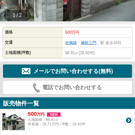
1 / 2
価格
500万円
交通
吉備線
「
備前三門
」駅 徒歩10分
土地面積(坪数)
98.91㎡(29.92坪)
メールでお問い合わせする(無料)
電話でお問い合わせする
販売物件一覧
500
万
円
NEW
土地面積：98.91㎡
坪単価：16.71万円 / 坪数：29.92坪