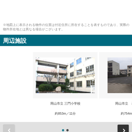
※地図上に表示される物件の位置は付近住所に所在することを表すものであり、実際の
物件所在地とは異なる場合がございます。
周辺施設
岡山市立 三門小学校
岡山市立 
約853m／11分
約754
前