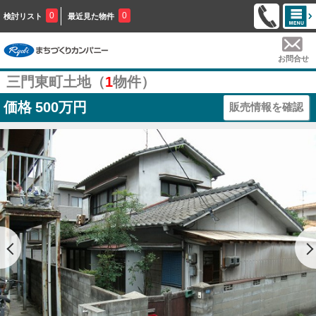
0
0
検討リスト
最近見た物件
お問合せ
三門東町土地（
1
物件）
価格
500万円
販売情報を確認