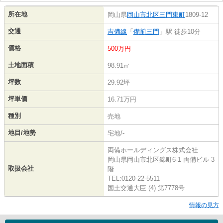
所在地
岡山県
岡山市北区
三門東町
1809-12
交通
吉備線
「
備前三門
」駅 徒歩10分
価格
500万円
土地面積
98.91㎡
坪数
29.92坪
坪単価
16.71万円
種別
売地
地目/地勢
宅地/-
両備ホールディングス株式会社
岡山県岡山市北区錦町6-1 両備ビル 3
取扱会社
階
TEL:0120-22-5511
国土交通大臣 (4) 第7778号
情報の見方