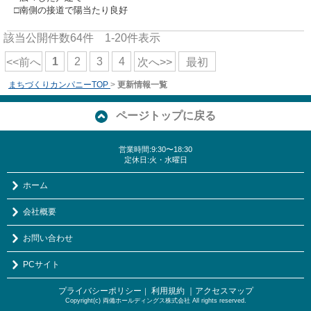
□南側の接道で陽当たり良好
該当公開件数
64
件
1-20
件表示
1
2
3
4
<<前へ
次へ>>
最初
まちづくりカンパニーTOP
>
更新情報一覧
ページトップに戻る
営業時間:9:30〜18:30
定休日:火・水曜日
ホーム
会社概要
お問い合わせ
PCサイト
プライバシーポリシー
利用規約
｜アクセスマップ
｜
Copyright(c) 両備ホールディングス株式会社 All rights reserved.