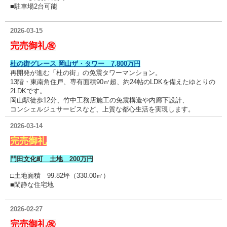
■駐車場2台可能
2026-03-15
完売御礼㊗
杜の街グレース 岡山ザ・タワー 7,800万円
再開発が進む「杜の街」の免震タワーマンション。
13階・東南角住戸、専有面積90㎡超、約24帖のLDKを備えたゆとりの
2LDKです。
岡山駅徒歩12分、竹中工務店施工の免震構造や内廊下設計、
コンシェルジュサービスなど、上質な都心生活を実現します。
2026-03-14
完売御礼
門田文化町 土地 200万円
□土地面積 99.82坪（330.00㎡）
■閑静な住宅地
2026-02-27
完売御礼㊗