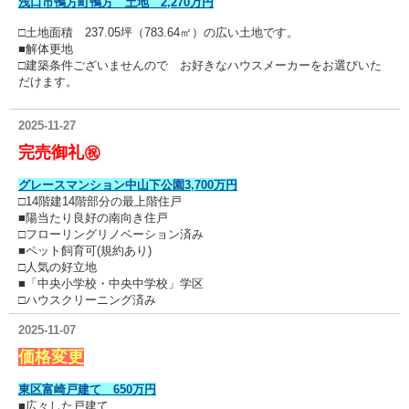
浅口市鴨方町鴨方 土地 2,270万円
□土地面積 237.05坪（783.64㎡）の広い土地です。
■解体更地
□建築条件ございませんので お好きなハウスメーカーをお選びいた
だけます。
2025-11-27
完売御礼㊗
グレースマンション中山下公園3,700万円
□14階建14階部分の最上階住戸
■陽当たり良好の南向き住戸
□フローリングリノベーション済み
■ペット飼育可(規約あり)
□
人気の好立地
■「中央小学校・中央中学校」学区
□ハウスクリーニング済み
2025-11-07
価格変更
東区富崎戸建て 650万円
■広々した戸建て