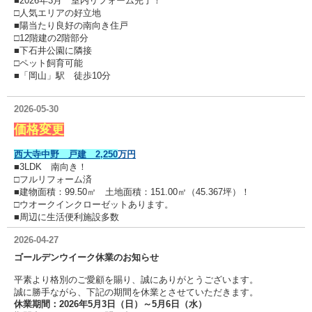
■2026年3月 室内リフォーム完了！
□人気エリアの好立地
■陽当たり良好の南向き住戸
□12階建の2階部分
■下石井公園に隣接
□ペット飼育可能
■「岡山」駅 徒歩10分
2026-05-30
価格変更
西大寺中野 戸建 2,250
万円
■3LDK 南向き！
□フルリフォーム済
■建物面積：99.50㎡ 土地面積：151.00㎡（45.367坪）！
□ウオークインクローゼットあります。
■周辺に生活便利施設多数
2026-04-27
ゴールデンウイーク休業のお知らせ
平素より格別のご愛顧を賜り、誠にありがとうございます。
誠に勝手ながら、下記の期間を休業とさせていただきます。
休業期間：2026年5月3日（日）～5月6日（水）