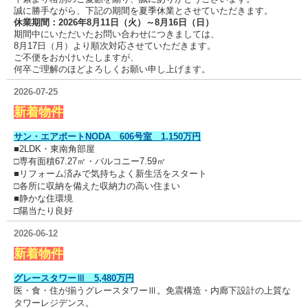
誠に勝手ながら、下記の期間を夏季休業とさせていただきます。
休業期間：2026年8月11日（火）～8月16日（日）
期間中にいただいたお問い合わせにつきましては、
8月17日（月）より順次対応させていただきます。
ご不便をおかけいたしますが、
何卒ご理解のほどよろしくお願い申し上げます。
2026-07-25
新着物件
サン・エアポートNODA 606号室 1,150万円
■2LDK・東南角部屋
□専有面積67.27㎡・バルコニー7.59㎡
■リフォーム済みで気持ちよく新生活をスタート
□各所に収納を備えた収納力の高い住まい
■静かな住環境
□陽当たり良好
2026-06-12
新着物件
グレースタワーⅢ 5,480万円
医・食・住が揃うグレースタワーⅢ。免震構造・内廊下設計の上質な
タワーレジデンス。