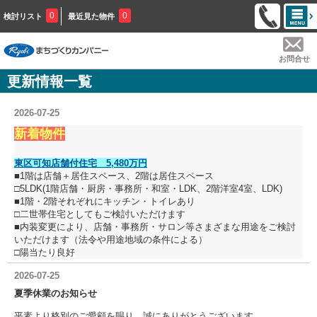
0
0
検討リスト
最近見た物件
お問合せ
更新情報一覧
2026-07-25
新着物件
東区可知店舗付住宅 5,480万円
■1階は店舗＋居住スペース、2階は居住スペース
□5LDK(1階店舗・厨房・事務所・和室・LDK、2階洋室4室、LDK)
■1階・2階それぞれにキッチン・トイレあり
□二世帯住宅としてもご検討いただけます
■内装変更により、店舗・事務所・サロン等さまざまな用途をご検討
いただけます（法令や用途地域の条件による）
□陽当たり良好
2026-07-25
夏季休業のお知らせ
平素より格別のご愛顧を賜り、誠にありがとうございます。