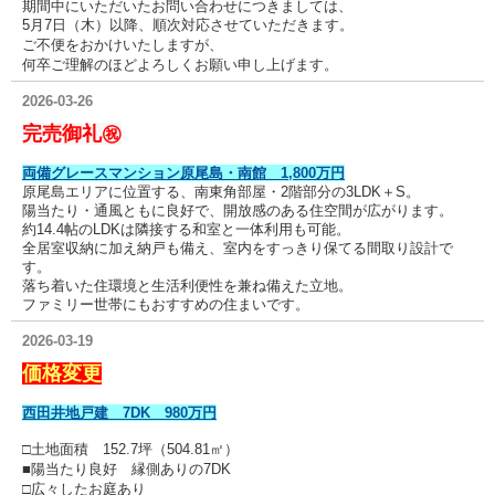
期間中にいただいたお問い合わせにつきましては、
5月7日（木）以降、順次対応させていただきます。
ご不便をおかけいたしますが、
何卒ご理解のほどよろしくお願い申し上げます。
2026-03-26
完売御礼㊗
両備グレースマンション原尾島・南館 1,800万円
原尾島エリアに位置する、南東角部屋・2階部分の3LDK＋S。
陽当たり・通風ともに良好で、開放感のある住空間が広がります。
約14.4帖のLDKは隣接する和室と一体利用も可能。
全居室収納に加え納戸も備え、室内をすっきり保てる間取り設計で
す。
落ち着いた住環境と生活利便性を兼ね備えた立地。
ファミリー世帯にもおすすめの住まいです。
2026-03-19
価格変更
西田井地戸建 7DK 980万円
□土地面積 152
.7坪（504.81㎡）
■陽当たり良好 縁側ありの7DK
□広々したお庭あり