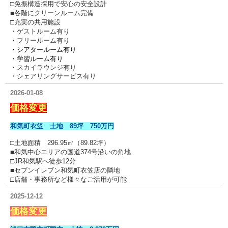
□免振構造採用で安心の安全設計
■各階にクリーンルーム完備
□充実の共用施設
・ゲストルーム有り
・フリールーム有り
・シアタールーム有り
・学習ルーム有り
・スカイラウンジ有り
・シェアリングサービス有り
2026-01-08
価格変更
和気町衣笠 土地 89坪 750万円
□土地面積 296.95㎡
（89.82坪）
■和気中心エリアの国道374号沿いの角地
□JR和気駅へ徒歩12分
■セブンイレブン和気町衣笠店の隣地
□店舗・事務所など様々なご活用が可能
2025-12-12
価格変更