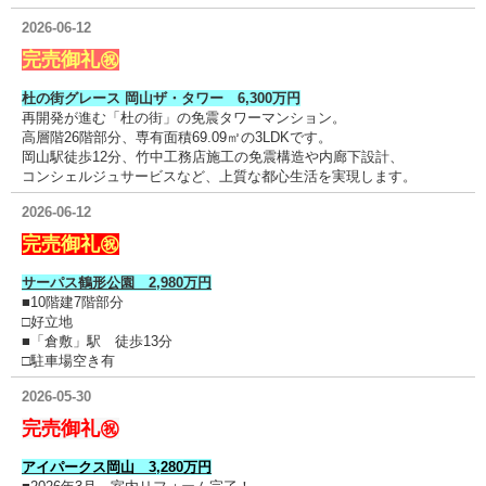
2026-06-12
完売御礼㊗
杜の街グレース 岡山ザ・タワー 6,300万円
再開発が進む「杜の街」の免震タワーマンション。
高層階26階部分、専有面積69.09㎡の3LDKです。
岡山駅徒歩12分、竹中工務店施工の免震構造や内廊下設計、
コンシェルジュサービスなど、上質な都心生活を実現します。
2026-06-12
完売御礼㊗
サーパス鶴形公園 2,980万円
■10階建7階部分
□好立地
■「倉敷」駅 徒歩13分
□駐車場空き有
2026-05-30
完売御礼㊗
アイパークス岡山 3,280万円