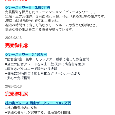
グレースタワーⅡ 3,680万円
免震構造を採用したタワーマンション「グレースタワーII」。
11階・三方角住戸、専有面積75㎡超、ゆとりある3LDKの住戸です。
JR岡山駅徒歩8分の好立地に恵まれ、
各階24時間ゴミ出し可能なクリーンルームや豊富な収納など、
快適な都心生活を支える設備が整っています。
2026-02-13
完売御礼㊗
グレースタワー 3,480万円
□
防音室1室：集中、リラックス、睡眠に適した静音空間
■
全室の防⾳グレードを向上：壁‧天井に防⾳材を追加
□
南向きバルコニーで陽当たり抜群
■
各階に24時間ゴミ出し可能なクリーンルームあり
□
安心の免振構造
2026-01-18
完売御礼㊗
杜の街グレース 岡山ザ・タワー 5,830万円
□杜の街敷地内に立地
■快適な暮らしを実現する、低層階の利便性