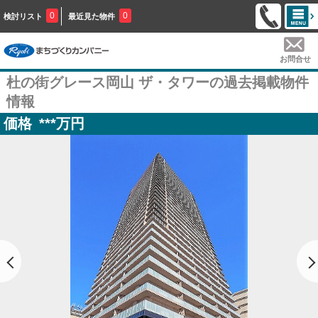
0
0
検討リスト
最近見た物件
お問合せ
杜の街グレース岡山 ザ・タワーの過去掲載物件
情報
価格
***
万円