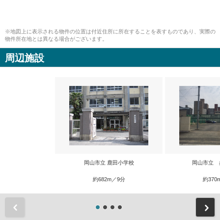
※地図上に表示される物件の位置は付近住所に所在することを表すものであり、実際の
物件所在地とは異なる場合がございます。
周辺施設
岡山市立 鹿田小学校
岡山市立 
約682m／9分
約370
前