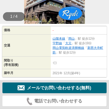
1 / 4
価格
-
山陽本線
「
岡山
」駅 徒歩12分
宇野線
「
大元
」駅 徒歩19分
交通
岡山電気軌道清輝橋線
「
新西大寺町
筋
」駅 徒歩12分
間取り
-(-)
(専有面積)
築年月
2021年 12月(築4年)
メールでお問い合わせする(無料)
電話でお問い合わせする