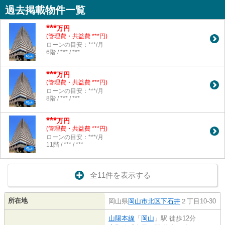
過去掲載物件一覧
***
万円
(管理費・共益費 ***円)
ローンの目安：***/月
6階 / *** / ***
***
万円
(管理費・共益費 ***円)
ローンの目安：***/月
8階 / *** / ***
***
万円
(管理費・共益費 ***円)
ローンの目安：***/月
11階 / *** / ***
全11件を表示する
所在地
岡山県
岡山市北区
下石井
２丁目10-30
山陽本線
「
岡山
」駅 徒歩12分