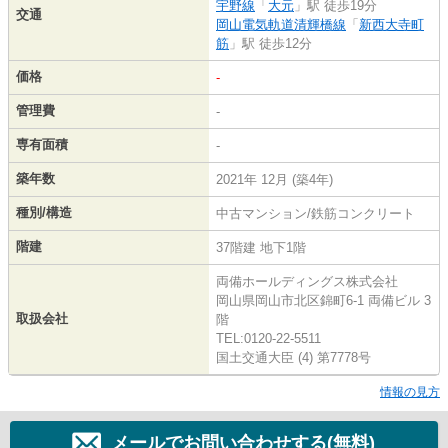
宇野線
「
大元
」駅 徒歩19分
交通
岡山電気軌道清輝橋線
「
新西大寺町
筋
」駅 徒歩12分
価格
-
管理費
-
専有面積
-
築年数
2021年 12月 (築4年)
種別/構造
中古マンション/鉄筋コンクリート
階建
37階建 地下1階
両備ホールディングス株式会社
岡山県岡山市北区錦町6-1 両備ビル 3
取扱会社
階
TEL:0120-22-5511
国土交通大臣 (4) 第7778号
情報の見方
メールでお問い合わせする(無料)