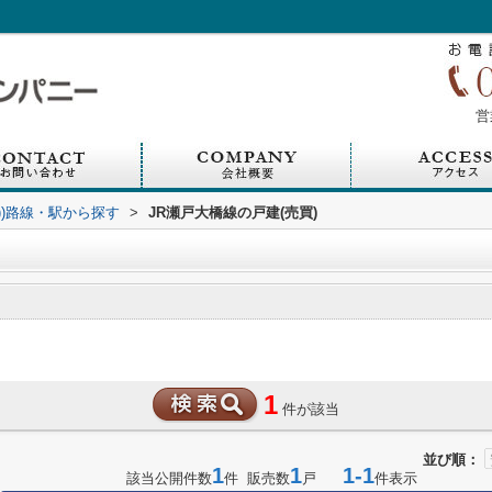
営
買))路線・駅から探す
>
JR瀬戸大橋線の戸建(売買)
1
件が該当
並び順：
1
1
1-1
該当公開件数
件 販売数
戸
件表示