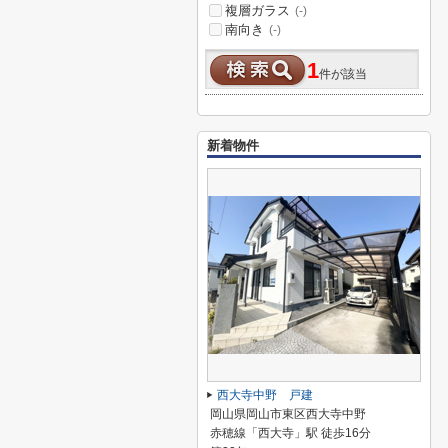
複層ガラス
(-)
南向き
(-)
1
件が該当
新着物件
西大寺中野 戸建
岡山県岡山市東区西大寺中野
赤穂線「西大寺」駅 徒歩16分