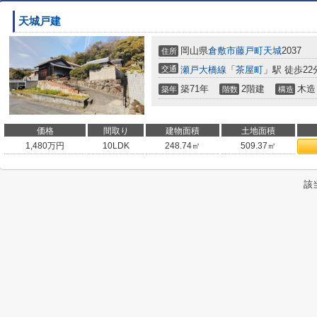
天城戸建
岡山県
倉敷市
藤戸町天城
2037
住所
交通
瀬戸大橋線
「
茶屋町
」駅 徒歩22
築71年
2階建
木造
築年
階数
構造
価格
間取り
建物面積
土地面積
1,480
万円
10LDK
248.74㎡
509.37㎡
該