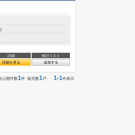
分
詳細
検討リスト
詳細を見る
追加する
1
1
1-1
当公開件数
件 販売数
戸
件表示