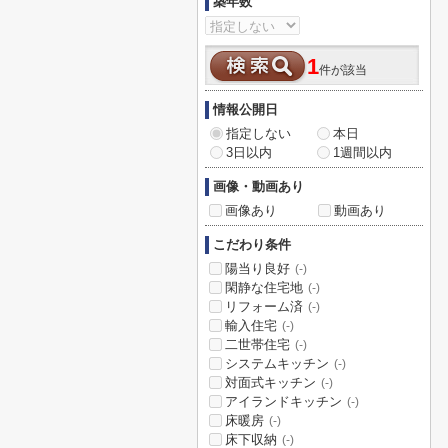
築年数
1
件が該当
情報公開日
指定しない
本日
3日以内
1週間以内
画像・動画あり
画像あり
動画あり
こだわり条件
陽当り良好
(-)
閑静な住宅地
(-)
リフォーム済
(-)
輸入住宅
(-)
二世帯住宅
(-)
システムキッチン
(-)
対面式キッチン
(-)
アイランドキッチン
(-)
床暖房
(-)
床下収納
(-)