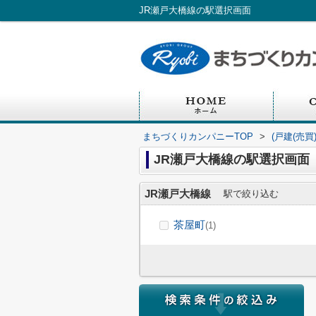
JR瀬戸大橋線の駅選択画面
まちづくりカンパニーTOP
>
(戸建(売
JR瀬戸大橋線の駅選択画面
JR瀬戸大橋線
駅で絞り込む
茶屋町
(1)