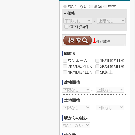
指定しない
新築
中古
▼価格
～
値下げ物件
1
件が該当
間取り
ワンルーム
1K/1DK/1LDK
2K/2DK/2LDK
3K/3DK/3LDK
4K/4DK/4LDK
5K以上
建物面積
～
土地面積
～
駅からの徒歩