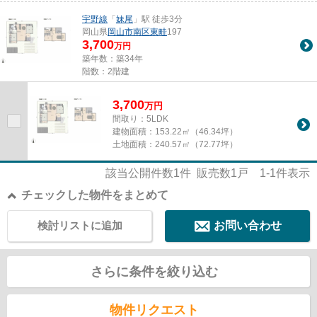
宇野線
「
妹尾
」駅 徒歩3分
岡山県
岡山市南区
東畦
197
3,700
万円
築年数：築34年
階数：2階建
3,700
万
円
間取り：5LDK
建物面積：
153.22㎡（46.34坪）
土地面積：
240.57㎡（72.77坪）
該当公開件数
1
件 販売数
1
戸
1-1
件表示
チェックした物件をまとめて
検討リストに追加
お問い合わせ
さらに条件を絞り込む
物件リクエスト