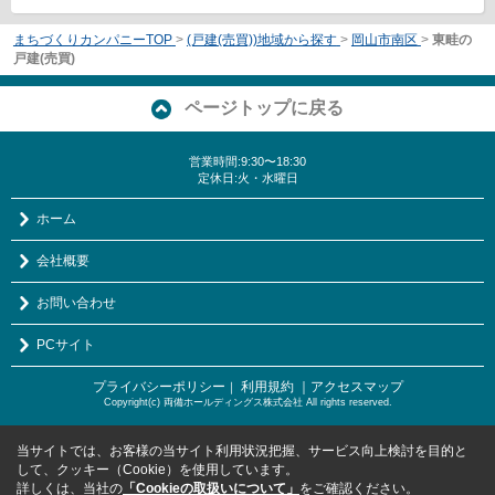
まちづくりカンパニーTOP
>
(戸建(売買))地域から探す
>
岡山市南区
>
東畦の
戸建(売買)
ページトップに戻る
営業時間:9:30〜18:30
定休日:火・水曜日
ホーム
会社概要
お問い合わせ
PCサイト
プライバシーポリシー
利用規約
｜アクセスマップ
｜
Copyright(c) 両備ホールディングス株式会社 All rights reserved.
当サイトでは、お客様の当サイト利用状況把握、サービス向上検討を目的と
して、クッキー（Cookie）を使用しています。
詳しくは、当社の
「Cookieの取扱いについて」
をご確認ください。