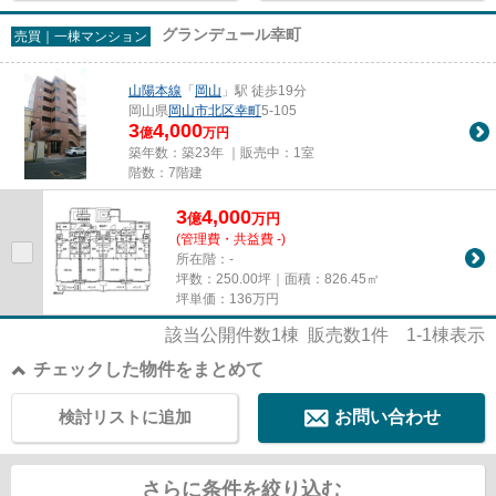
グランデュール幸町
売買｜一棟マンション
山陽本線
「
岡山
」駅 徒歩19分
岡山県
岡山市北区
幸町
5-105
3
4,000
億
万円
築年数：築23年 ｜販売中：
1室
階数：7階建
3
4,000
億
万
円
(管理費・共益費 -)
所在階：-
坪数：250.00坪｜面積：826.45㎡
坪単価：
136
万円
該当公開件数
1
棟 販売数
1
件
1-1
棟表示
チェックした物件をまとめて
検討リストに追加
お問い合わせ
さらに条件を絞り込む