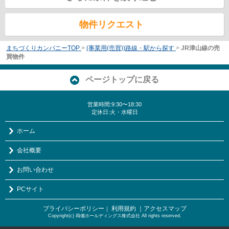
物件リクエスト
まちづくりカンパニーTOP
>
(事業用(売買))路線・駅から探す
>
JR津山線の売
買物件
ページトップに戻る
営業時間:9:30〜18:30
定休日:火・水曜日
ホーム
会社概要
お問い合わせ
PCサイト
プライバシーポリシー
利用規約
｜アクセスマップ
｜
Copyright(c) 両備ホールディングス株式会社 All rights reserved.