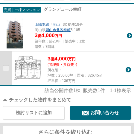
グランデュール幸町
売買｜一棟マンション
山陽本線
「
岡山
」駅 徒歩19分
岡山県
岡山市北区
幸町
5-105
3
4,000
億
万円
築年数：築23年 ｜販売中：
1室
階数：7階建
3
4,000
億
万
円
(管理費・共益費 -)
所在階：-
坪数：250.00坪｜面積：826.45㎡
坪単価：
136
万円
該当公開件数
1
棟 販売数
1
件
1-1
棟表示
チェックした物件をまとめて
検討リストに追加
お問い合わせ
さらに条件を絞り込む