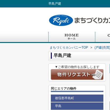
早島戸建
まちづくりカンパニーTOP
>
(戸建(売買
早島戸建
▼ご希望の物件をお探しします
同じエリアの物件
都窪郡早島町
早島