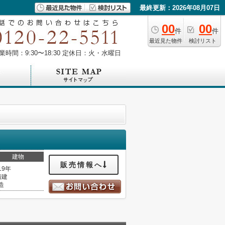
最終更新：2026年08月07日
00
00
件
件
最近見た物件
検討リスト
業時間：9:30〜18:30 定休日：火・水曜日
建物
販売情報へ
19年
階建
造