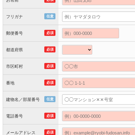
お名前
フリガナ
任意
郵便番号
必須
都道府県
必須
市区町村
必須
番地
必須
建物名／部屋番号
任意
電話番号
必須
メールアドレス
必須