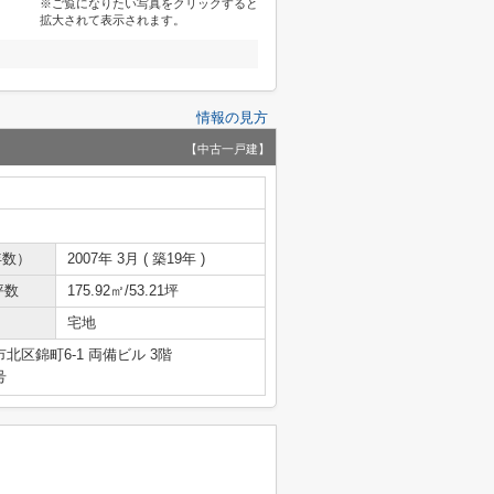
※ご覧になりたい写真をクリックすると
拡大されて表示されます。
情報の見方
【中古一戸建】
年数）
2007年 3月 ( 築19年 )
坪数
175.92㎡/53.21坪
宅地
北区錦町6-1 両備ビル 3階
号