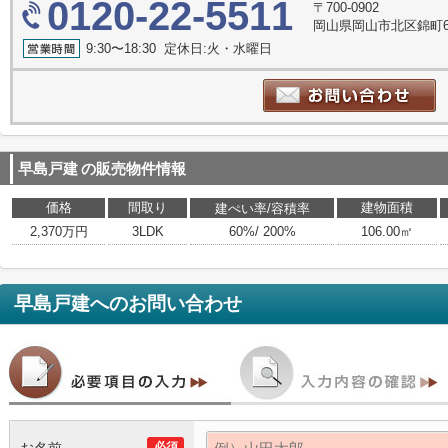
0120-22-5511
〒700-0902
岡山県岡山市北区錦町6-
9:30〜18:30 定休日:火・水曜日
早島戸建
の販売物件情報
価格
間取り
建物面積
建ぺい率/容積率
2,370万円
3LDK
60%/ 200%
106.00㎡
早島戸建
へのお問い合わせ
必須