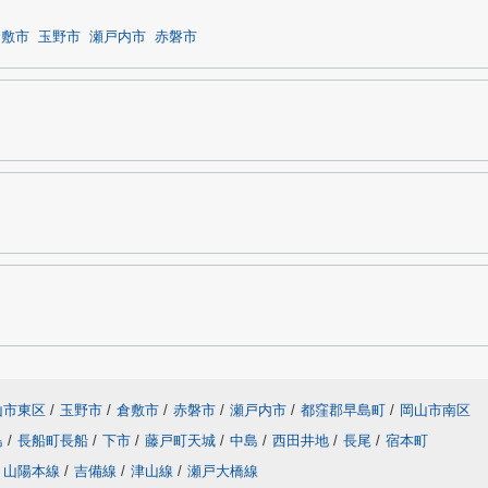
倉敷市
玉野市
瀬戸内市
赤磐市
山市東区
/
玉野市
/
倉敷市
/
赤磐市
/
瀬戸内市
/
都窪郡早島町
/
岡山市南区
島
/
長船町長船
/
下市
/
藤戸町天城
/
中島
/
西田井地
/
長尾
/
宿本町
山陽本線
/
吉備線
/
津山線
/
瀬戸大橋線