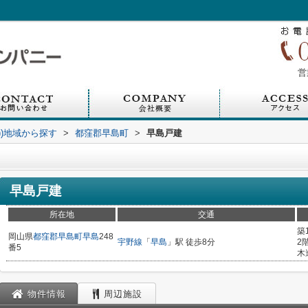
営
))地域から探す
>
都窪郡早島町
>
早島戸建
早島戸建
所在地
交通
築
岡山県
都窪郡早島町
早島
248
宇野線
「
早島
」駅 徒歩8分
2
番5
木
物件情報
周辺施設