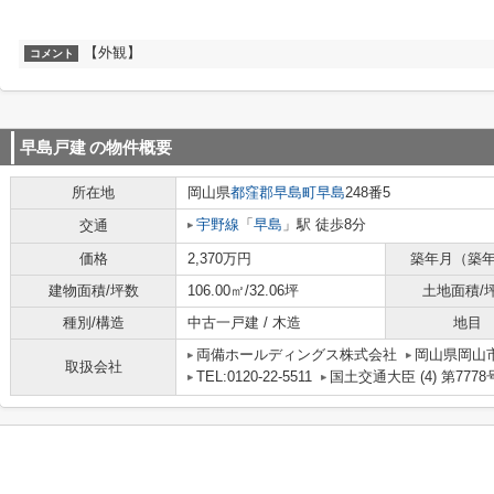
【外観】
コメント
早島戸建
の物件概要
所在地
岡山県
都窪郡早島町
早島
248番5
宇野線
「
早島
」駅 徒歩8分
交通
価格
2,370万円
築年月（築
建物面積/坪数
106.00㎡/32.06坪
土地面積/
種別/構造
中古一戸建 / 木造
地目
両備ホールディングス株式会社
岡山県岡山市
取扱会社
TEL:0120-22-5511
国土交通大臣 (4) 第7778