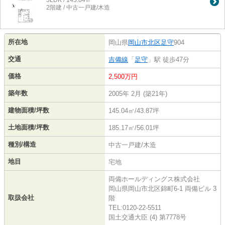
2階建 / 中古一戸建/木造
所在地
岡山県
岡山市北区
足守
904
交通
吉備線
「
足守
」駅 徒歩47分
価格
2,500万円
築年数
2005年 2月 (築21年)
建物面積/坪数
145.04㎡/43.87坪
土地面積/坪数
185.17㎡/56.01坪
種別/構造
中古一戸建/木造
地目
宅地
両備ホールディングス株式会社
岡山県岡山市北区錦町6-1 両備ビル 3
取扱会社
階
TEL:0120-22-5511
国土交通大臣 (4) 第7778号