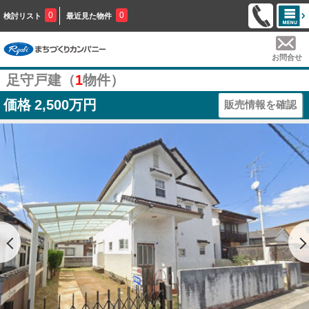
0
0
検討リスト
最近見た物件
お問合せ
足守戸建（
1
物件）
価格
2,500万円
販売情報を確認