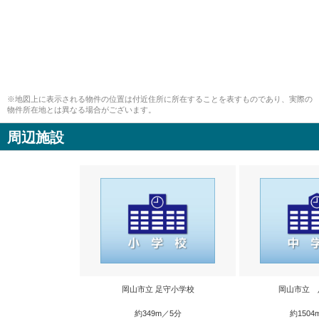
※地図上に表示される物件の位置は付近住所に所在することを表すものであり、実際の
物件所在地とは異なる場合がございます。
周辺施設
岡山市立 足守小学校
岡山市立 
約349m／5分
約1504