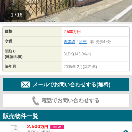
1 / 16
価格
2,500万円
交通
吉備線
「
足守
」駅 徒歩47分
間取り
3LDK(145.04㎡)
(建物面積)
築年月
2005年 2月(築21年)
メールでお問い合わせする(無料)
電話でお問い合わせする
販売物件一覧
2,500
万
円
NEW
3LDK / 145.04㎡