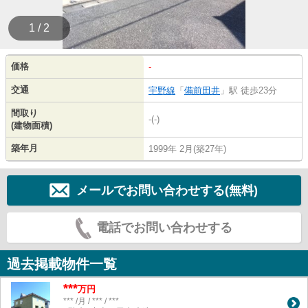
1 / 2
価格
-
交通
宇野線
「
備前田井
」駅 徒歩23分
間取り
-(-)
(建物面積)
築年月
1999年 2月(築27年)
メールでお問い合わせする(無料)
電話でお問い合わせする
過去掲載物件一覧
***
万円
*** /月 / *** / ***