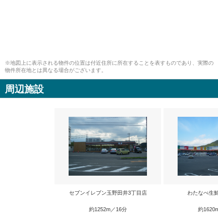
※地図上に表示される物件の位置は付近住所に所在することを表すものであり、実際の
物件所在地とは異なる場合がございます。
周辺施設
セブンイレブン玉野田井3丁目店
わたなべ生
約1252m／16分
約1620