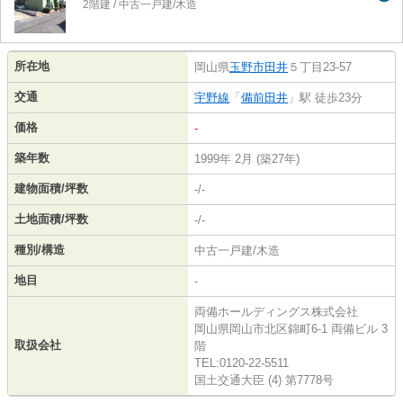
2階建 / 中古一戸建/木造
所在地
岡山県
玉野市
田井
５丁目23-57
交通
宇野線
「
備前田井
」駅 徒歩23分
価格
-
築年数
1999年 2月 (築27年)
建物面積/坪数
-/-
土地面積/坪数
-/-
種別/構造
中古一戸建/木造
地目
-
両備ホールディングス株式会社
岡山県岡山市北区錦町6-1 両備ビル 3
取扱会社
階
TEL:0120-22-5511
国土交通大臣 (4) 第7778号