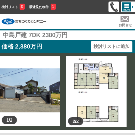
0
1
検討リスト
最近見た物件
お問合せ
中島戸建 7DK 2380万円
価格
2,380
万円
検討リストに追加
1/2
2/2