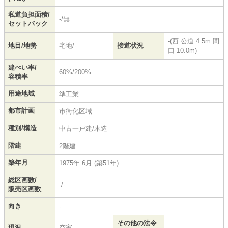
私道負担面積/
-/無
セットバック
-(西 公道 4.5m 間
地目/地勢
宅地/-
接道状況
口 10.0m)
建ぺい率/
60%/200%
容積率
用途地域
準工業
都市計画
市街化区域
種別/構造
中古一戸建/木造
階建
2階建
築年月
1975年 6月 (築51年)
総区画数/
-/-
販売区画数
向き
-
その他の法令
現況
空家
-