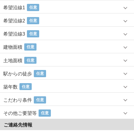
希望沿線1
任意
希望沿線2
任意
希望沿線3
任意
建物面積
任意
土地面積
任意
駅からの徒歩
任意
築年数
任意
こだわり条件
任意
その他ご要望等
任意
ご連絡先情報