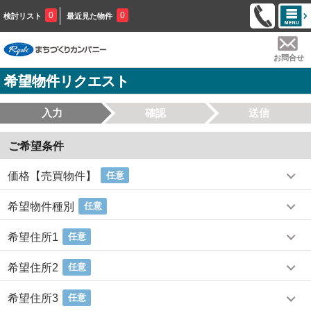
0
0
検討リスト
最近見た物件
お問合せ
希望物件リクエスト
入力
確認
送信
ご希望条件
価格【売買物件】
任意
希望物件種別
任意
希望住所1
任意
希望住所2
任意
希望住所3
任意