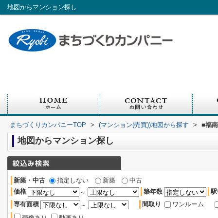
地図からマンション探し
まちづくりカンパニーTOP
>
(マンション(売買))地図から探す
>
■福
地図からマンション探し
新築・中古
指定しない
新築
中古
価格
築年数
駅
～
専有面積
間取り
ワンルーム
～
画像あり
動画あり