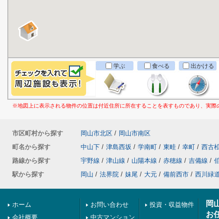
学ぶ
食べる
出かける
※地図上に表示される物件の位置は付近住所に所在することを表すものであり、実際
市区町村から探す
岡山市北区
/
岡山市南区
町名から探す
中山下
/
津島西坂
/
学南町
/
東畦
/
幸町
/
西古
路線から探す
宇野線
/
津山線
/
山陽本線
/
赤穂線
/
吉備線
/
駅から探す
岡山
/
法界院
/
妹尾
/
大元
/
備前西市
/
西川緑
岡
ホーム
お問い合わせ
投資・収益物件
お
会社概要
中古マンション