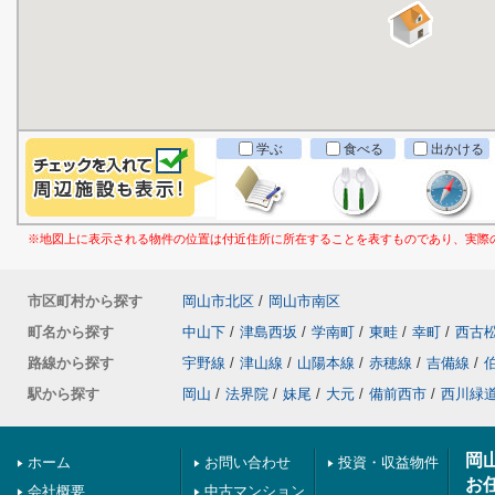
学ぶ
食べる
出かける
※地図上に表示される物件の位置は付近住所に所在することを表すものであり、実際
市区町村から探す
岡山市北区
/
岡山市南区
町名から探す
中山下
/
津島西坂
/
学南町
/
東畦
/
幸町
/
西古
路線から探す
宇野線
/
津山線
/
山陽本線
/
赤穂線
/
吉備線
/
駅から探す
岡山
/
法界院
/
妹尾
/
大元
/
備前西市
/
西川緑
岡
ホーム
お問い合わせ
投資・収益物件
お
会社概要
中古マンション