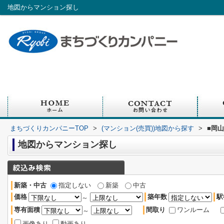
地図からマンション探し
まちづくりカンパニーTOP
>
(マンション(売買))地図から探す
>
■岡
地図からマンション探し
新築・中古
指定しない
新築
中古
価格
築年数
駅
～
専有面積
間取り
ワンルーム
～
画像あり
動画あり