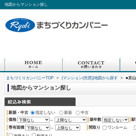
地図からマンション探し
まちづくりカンパニーTOP
>
(マンション(売買))地図から探す
>
■京
地図からマンション探し
新築・中古
指定しない
新築
中古
価格
築年数
駅
～
専有面積
間取り
ワンルーム
～
画像あり
動画あり