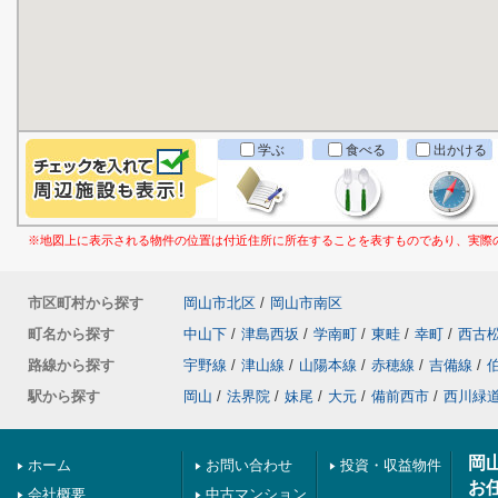
学ぶ
食べる
出かける
※地図上に表示される物件の位置は付近住所に所在することを表すものであり、実際
市区町村から探す
岡山市北区
/
岡山市南区
町名から探す
中山下
/
津島西坂
/
学南町
/
東畦
/
幸町
/
西古
路線から探す
宇野線
/
津山線
/
山陽本線
/
赤穂線
/
吉備線
/
駅から探す
岡山
/
法界院
/
妹尾
/
大元
/
備前西市
/
西川緑
岡
ホーム
お問い合わせ
投資・収益物件
お
会社概要
中古マンション