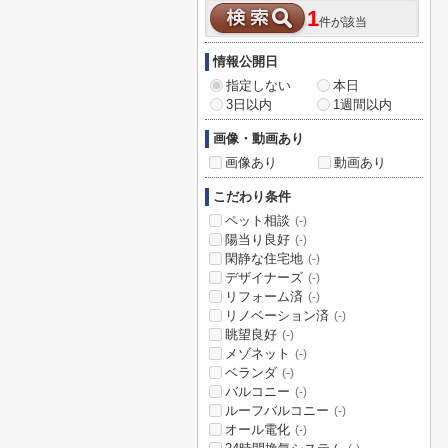
1
件が該当
情報公開日
指定しない
本日
3日以内
1週間以内
画像・動画あり
画像あり
動画あり
こだわり条件
ペット相談
(-)
陽当り良好
(-)
閑静な住宅地
(-)
デザイナーズ
(-)
リフォーム済
(-)
リノベーション済
(-)
眺望良好
(-)
メゾネット
(-)
ベランダ
(-)
バルコニー
(-)
ルーフバルコニー
(-)
オール電化
(-)