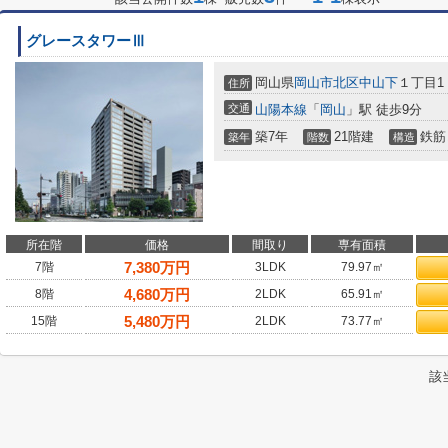
グレースタワーⅢ
岡山県
岡山市北区
中山下
１丁目1
住所
交通
山陽本線
「
岡山
」駅 徒歩9分
築7年
21階建
鉄筋
築年
階数
構造
所在階
価格
間取り
専有面積
7,380
万円
7階
3LDK
79.97㎡
4,680
万円
8階
2LDK
65.91㎡
5,480
万円
15階
2LDK
73.77㎡
該