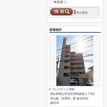
角部屋
(-)
1
件が該当
新着物件
プレステージ津島
岡山県岡山市北区津島西坂１丁目2
津山線「法界院」駅 徒歩28分
築31年