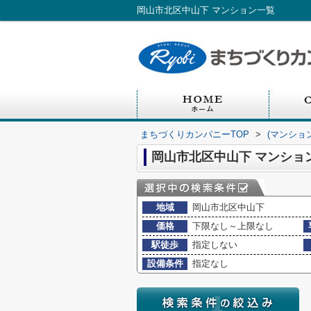
岡山市北区中山下 マンション一覧
まちづくりカンパニーTOP
>
(マンショ
岡山市北区中山下 マンショ
地域
岡山市北区中山下
価格
下限なし～上限なし
駅徒歩
指定しない
設備条件
指定なし