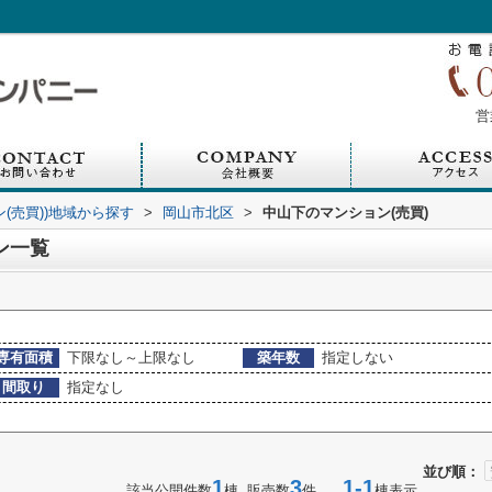
営
ン(売買))地域から探す
>
岡山市北区
>
中山下のマンション(売買)
ン一覧
専有面積
下限なし～上限なし
築年数
指定しない
間取り
指定なし
並び順：
1
3
1-1
該当公開件数
棟 販売数
件
棟表示