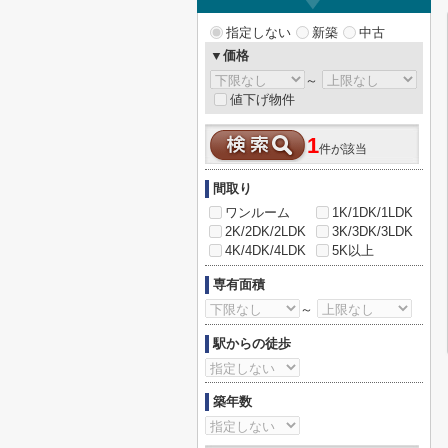
指定しない
新築
中古
▼価格
～
値下げ物件
1
件が該当
間取り
ワンルーム
1K/1DK/1LDK
2K/2DK/2LDK
3K/3DK/3LDK
4K/4DK/4LDK
5K以上
専有面積
～
駅からの徒歩
築年数