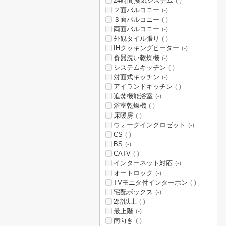
24時間換気システム
(-)
２面バルコニー
(-)
３面バルコニー
(-)
両面バルコニー
(-)
外観タイル張り
(-)
IHクッキングヒーター
(-)
食器洗い乾燥機
(-)
システムキッチン
(-)
対面式キッチン
(-)
アイランドキッチン
(-)
追焚機能浴室
(-)
浴室乾燥機
(-)
床暖房
(-)
ウォークインクロゼット
(-)
CS
(-)
BS
(-)
CATV
(-)
インターネット対応
(-)
オートロック
(-)
TVモニタ付インターホン
(-)
宅配ボックス
(-)
2階以上
(-)
最上階
(-)
南向き
(-)