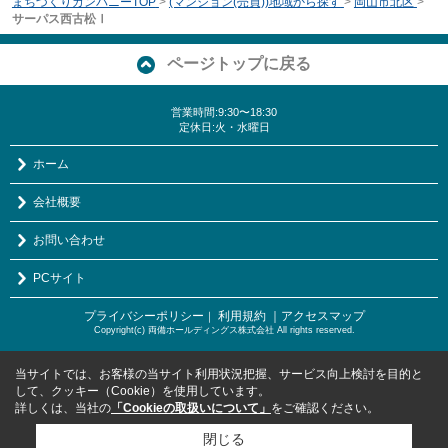
まちづくりカンパニーTOP
>
(マンション(売買))地域から探す
>
岡山市北区
>
サーパス西古松Ⅰ
ページトップに戻る
営業時間:9:30〜18:30
定休日:火・水曜日
ホーム
会社概要
お問い合わせ
PCサイト
プライバシーポリシー
利用規約
｜アクセスマップ
｜
Copyright(c) 両備ホールディングス株式会社 All rights reserved.
当サイトでは、お客様の当サイト利用状況把握、サービス向上検討を目的と
して、クッキー（Cookie）を使用しています。
詳しくは、当社の
「Cookieの取扱いについて」
をご確認ください。
閉じる