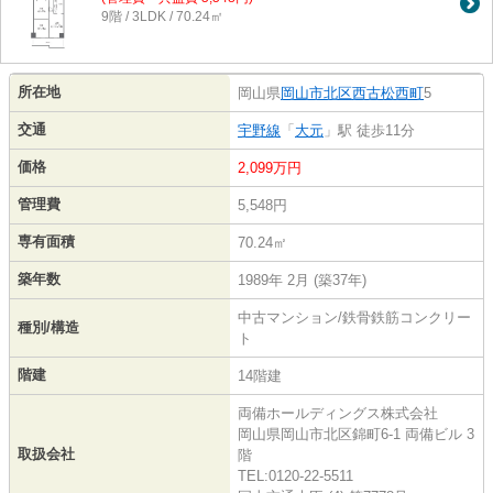
9階 / 3LDK / 70.24㎡
所在地
岡山県
岡山市北区
西古松西町
5
交通
宇野線
「
大元
」駅 徒歩11分
価格
2,099万円
管理費
5,548円
専有面積
70.24㎡
築年数
1989年 2月 (築37年)
中古マンション/鉄骨鉄筋コンクリー
種別/構造
ト
階建
14階建
両備ホールディングス株式会社
岡山県岡山市北区錦町6-1 両備ビル 3
取扱会社
階
TEL:0120-22-5511