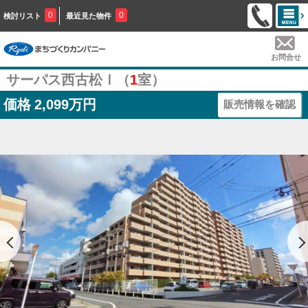
0
0
検討リスト
最近見た物件
お問合せ
サーパス西古松Ⅰ（
1
室）
価格
2,099万円
販売情報を確認