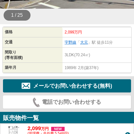
1 / 25
価格
2,099万円
交通
宇野線
「
大元
」駅 徒歩11分
間取り
3LDK(70.24㎡)
(専有面積)
築年月
1989年 2月(築37年)
メールでお問い合わせする(無料)
電話でお問い合わせする
販売物件一覧
2,099
万
円
NEW
(管理費・共益費 5,548円)