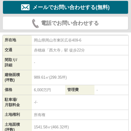
メールでお問い合わせする(無料)
電話でお問い合わせする
所在地
岡山県
岡山市東区
広谷
409-6
交通
赤穂線
「
西大寺
」駅 徒歩22分
間取り/
-
詳細
建物面積
989.61㎡(299.35坪)
(坪数)
価格
管理費
6,000万円
-
駐車場/
-/-
月額料金
土地権利
所有権
土地面積
1541.58㎡(466.32坪)
(坪数)