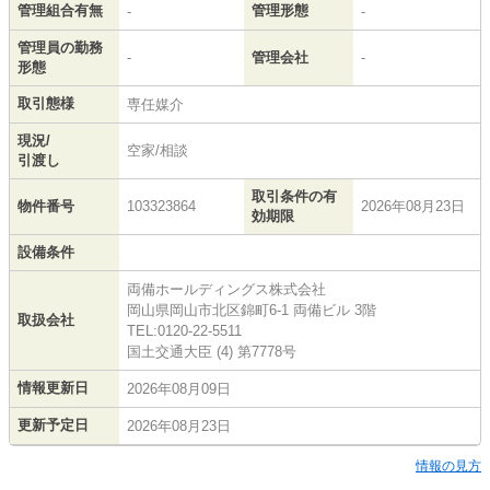
管理組合有無
管理形態
-
-
管理員の勤務
-
管理会社
-
形態
取引態様
専任媒介
現況/
空家/相談
引渡し
取引条件の有
物件番号
103323864
2026年08月23日
効期限
設備条件
両備ホールディングス株式会社
岡山県岡山市北区錦町6-1 両備ビル 3階
取扱会社
TEL:0120-22-5511
国土交通大臣 (4) 第7778号
情報更新日
2026年08月09日
更新予定日
2026年08月23日
情報の見方