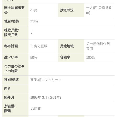
国土法届出要
一方(西 公道 5.0
不要
接道状況
否
m)
地目/地勢
宅地/-
棟総戸数/
-/-
販売戸数
第一種低層住居
都市計画
市街化区域
用途地域
専用
建ぺい率
容積率
50%
100%
その他の法令
-
上の制限
種別/構造
寮/鉄筋コンクリート
向き
-
築年月
1995年 3月 (築31年)
所在階/
-/3階建
階建