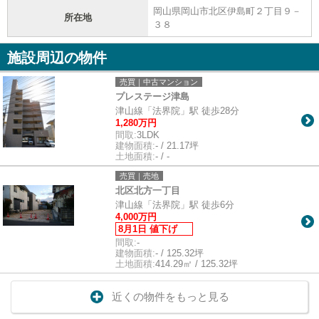
岡山県岡山市北区伊島町２丁目９－
所在地
３８
施設周辺の物件
売買｜中古マンション
プレステージ津島
津山線「法界院」駅 徒歩28分
1,280万円
間取:
3LDK
建物面積:
- / 21.17坪
土地面積:
- / -
売買｜売地
北区北方一丁目
津山線「法界院」駅 徒歩6分
4,000万円
8月1日 値下げ
間取:
-
建物面積:
- / 125.32坪
土地面積:
414.29㎡ / 125.32坪
近くの物件をもっと見る