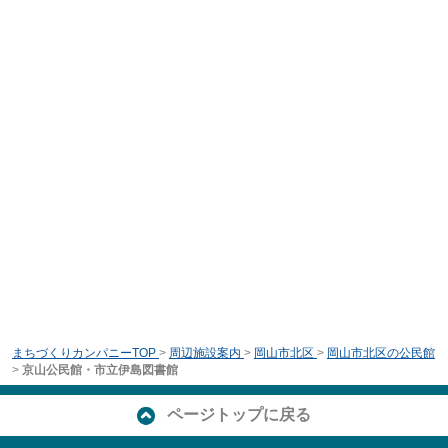
まちづくりカンパニーTOP
>
周辺施設案内
>
岡山市北区
>
岡山市北区の公民館
>
京山公民館・市立伊島図書館
ページトップに戻る