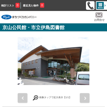
0
0
検討リスト
最近見た物件
お問合せ
京山公民館・市立伊島図書館
前
次
画像タップで拡大表示【
1
/1】