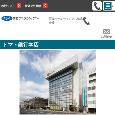
0
0
検討リスト
最近見た物件
両備ホールディングス株式
会社
お問合せ
トマト銀行本店