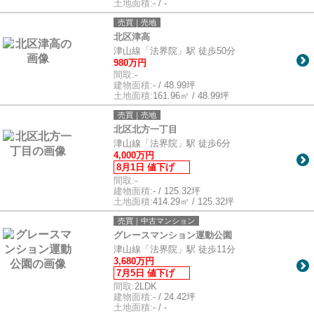
土地面積:
- / -
売買｜売地
北区津高
津山線「法界院」駅 徒歩50分
980万円
間取:
-
建物面積:
- / 48.99坪
土地面積:
161.96㎡ / 48.99坪
売買｜売地
北区北方一丁目
津山線「法界院」駅 徒歩6分
4,000万円
8月1日 値下げ
間取:
-
建物面積:
- / 125.32坪
土地面積:
414.29㎡ / 125.32坪
売買｜中古マンション
グレースマンション運動公園
津山線「法界院」駅 徒歩11分
3,680万円
7月5日 値下げ
間取:
2LDK
建物面積:
- / 24.42坪
土地面積:
- / -