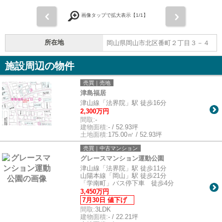
前
次
画像タップで拡大表示【
1
/1】
所在地
岡山県岡山市北区番町２丁目３－４
施設周辺の物件
売買｜売地
津島福居
津山線「法界院」駅 徒歩16分
2,300万円
間取:
-
建物面積:
- / 52.93坪
土地面積:
175.00㎡ / 52.93坪
売買｜中古マンション
グレースマンション運動公園
津山線「法界院」駅 徒歩11分
山陽本線「岡山」駅 徒歩21分
「学南町」バス停下車 徒歩4分
3,450万円
7月30日 値下げ
間取:
3LDK
建物面積:
- / 22.21坪