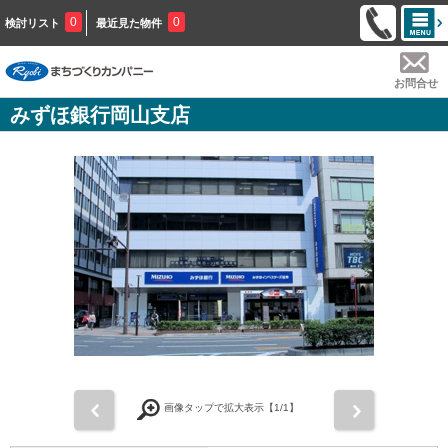
0
0
検討リスト
最近見た物件
お問合せ
みずほ銀行岡山支店
前
次
画像タップで拡大表示【
1
/1】