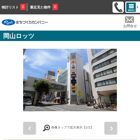
0
0
検討リスト
最近見た物件
お問合せ
岡山ロッツ
前
次
画像タップで拡大表示【
1
/1】