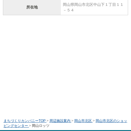
岡山県岡山市北区中山下１丁目１１
所在地
－５４
まちづくりカンパニーTOP
>
周辺施設案内
>
岡山市北区
>
岡山市北区のショッ
ピングセンター
>
岡山ロッツ