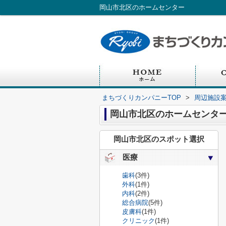
岡山市北区のホームセンター
まちづくりカンパニーTOP
>
周辺施設
岡山市北区のホームセンタ
岡山市北区のスポット選択
医療
歯科
(3件)
外科
(1件)
内科
(2件)
総合病院
(5件)
皮膚科
(1件)
クリニック
(1件)