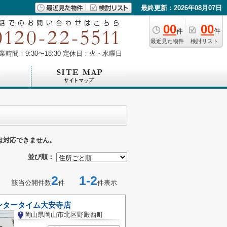
最終更新：2026年08月07日
00
00
件
件
最近見た物件
検討リスト
業時間：9:30〜18:30 定休日：火・水曜日
は対応できません。
並び順：
2
1-2
該当公開件数
件
件表示
ンタータイム大安寺店
岡山県岡山市北区野殿西町