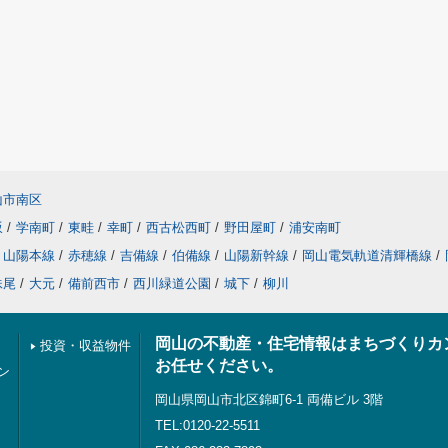
山市南区
坂
/
学南町
/
東畦
/
幸町
/
西古松西町
/
野田屋町
/
浦安南町
山陽本線
/
赤穂線
/
吉備線
/
伯備線
/
山陽新幹線
/
岡山電気軌道清輝橋線
/
妹尾
/
大元
/
備前西市
/
西川緑道公園
/
城下
/
柳川
岡山の不動産・住宅情報はまちづくりカ
投資・収益物件
お任せください。
ン
岡山県岡山市北区錦町6-1 両備ビル 3階
TEL:0120-22-5511