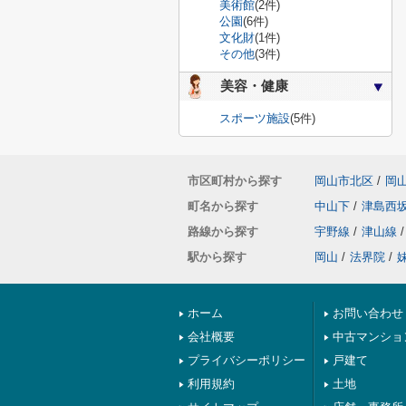
美術館
(2件)
公園
(6件)
文化財
(1件)
その他
(3件)
美容・健康
スポーツ施設
(5件)
市区町村から探す
岡山市北区
/
岡
町名から探す
中山下
/
津島西
路線から探す
宇野線
/
津山線
/
駅から探す
岡山
/
法界院
/
ホーム
お問い合わせ
会社概要
中古マンショ
プライバシーポリシー
戸建て
利用規約
土地