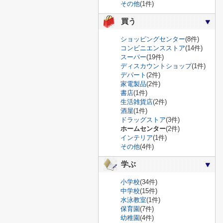
その他
(1件)
買う
ショッピングセンター
(8件)
コンビニエンスストア
(14件)
スーパー
(19件)
ディスカウントショップ
(1件)
デパート
(2件)
家電製品
(2件)
書店
(1件)
生活雑貨店
(2件)
酒屋
(1件)
ドラッグストア
(3件)
ホームセンター
(2件)
インテリア
(1件)
その他
(4件)
学ぶ
小学校
(34件)
中学校
(15件)
水泳教室
(1件)
保育園
(7件)
幼稚園
(4件)