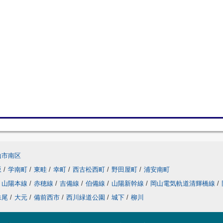
山市南区
坂
/
学南町
/
東畦
/
幸町
/
西古松西町
/
野田屋町
/
浦安南町
山陽本線
/
赤穂線
/
吉備線
/
伯備線
/
山陽新幹線
/
岡山電気軌道清輝橋線
/
妹尾
/
大元
/
備前西市
/
西川緑道公園
/
城下
/
柳川