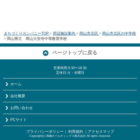
まちづくりカンパニーTOP
>
周辺施設案内
>
岡山市北区
>
岡山市北区の中学校
>
岡山県立 岡山大安寺中等教育学校
ページトップに戻る
営業時間:9:30〜18:30
定休日:火・水曜日
ホーム
会社概要
お問い合わせ
PCサイト
プライバシーポリシー
利用規約
｜アクセスマップ
｜
Copyright(c) 両備ホールディングス株式会社 All rights reserved.