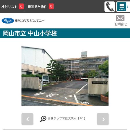
0
0
検討リスト
最近見た物件
お問合せ
岡山市立 中山小学校
前
次
画像タップで拡大表示【
1
/1】