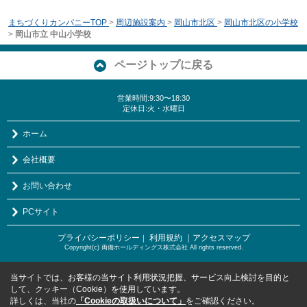
まちづくりカンパニーTOP
>
周辺施設案内
>
岡山市北区
>
岡山市北区の小学校
>
岡山市立 中山小学校
ページトップに戻る
営業時間:9:30〜18:30
定休日:火・水曜日
ホーム
会社概要
お問い合わせ
PCサイト
プライバシーポリシー
利用規約
｜アクセスマップ
｜
Copyright(c) 両備ホールディングス株式会社 All rights reserved.
当サイトでは、お客様の当サイト利用状況把握、サービス向上検討を目的と
して、クッキー（Cookie）を使用しています。
詳しくは、当社の
「Cookieの取扱いについて」
をご確認ください。